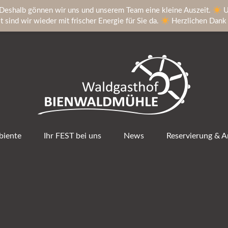
Deshalb gönnen wir uns und unserem Team eine kleine Auszeit.
U
sind wir wieder mit frischer Energie für Sie da.
Herzlichen Dank f
iente
Ihr FEST bei uns
News
Reservierung & A