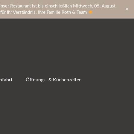
nser Restaurant ist bis einschließlich Mittwoch, 05. August
+
ür Ihr Verständnis. Ihre Familie Roth & Team
nfahrt
Öffnungs- & Küchenzeiten