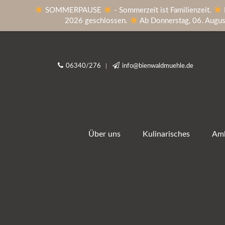
SOMMERPAUSE
- Sommerzeit ist Familienzeit.
2026 geschlossen.
Ab Donnerstag, 06. August 
06340/276
info@bienwaldmuehle.de
Über uns
Kulinarisches
Amb