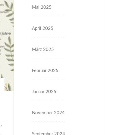
Mai 2025
April 2025
März 2025
Februar 2025
Januar 2025
HERZENSSACHE – Valentinsmenü
2026
November 2024
23. Januar 2026
e
Liebe Gäste, am Valentinsabend wird Genuss bei uns
.
September 2024