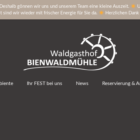
Deshalb gönnen wir uns und unserem Team eine kleine Auszeit.
U
sind wir wieder mit frischer Energie für Sie da.
Herzlichen Dank f
iente
Ihr FEST bei uns
News
Reservierung & A