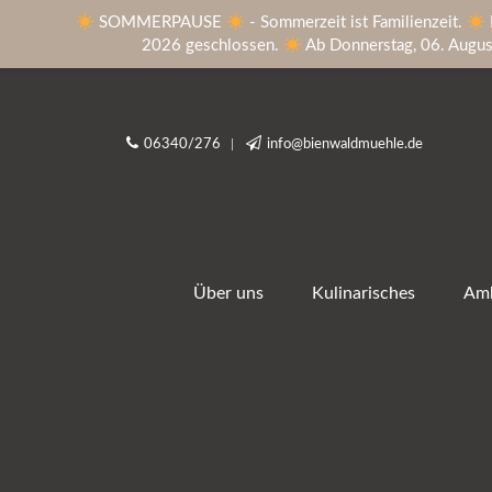
SOMMERPAUSE
- Sommerzeit ist Familienzeit.
2026 geschlossen.
Ab Donnerstag, 06. August 
06340/276
info@bienwaldmuehle.de
Über uns
Kulinarisches
Amb