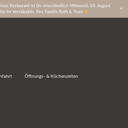
nser Restaurant ist bis einschließlich Mittwoch, 05. August
+
ür Ihr Verständnis. Ihre Familie Roth & Team
nfahrt
Öffnungs- & Küchenzeiten