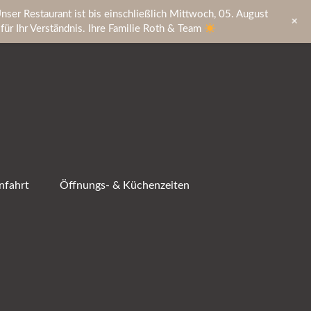
nser Restaurant ist bis einschließlich Mittwoch, 05. August
+
ür Ihr Verständnis. Ihre Familie Roth & Team
nfahrt
Öffnungs- & Küchenzeiten