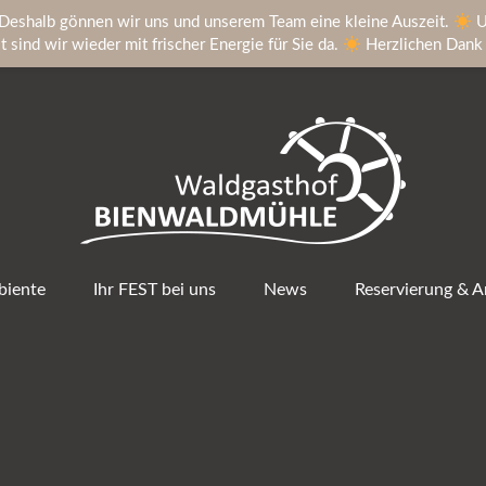
Deshalb gönnen wir uns und unserem Team eine kleine Auszeit.
U
sind wir wieder mit frischer Energie für Sie da.
Herzlichen Dank f
iente
Ihr FEST bei uns
News
Reservierung & A