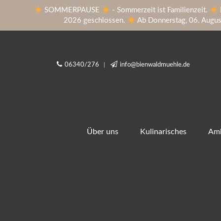
SOMMERPAUSE
- Sommerzeit ist Familienzeit.
2026 geschlossen.
Ab Donnerstag, 06. August 
06340/276
info@bienwaldmuehle.de
Über uns
Kulinarisches
Amb